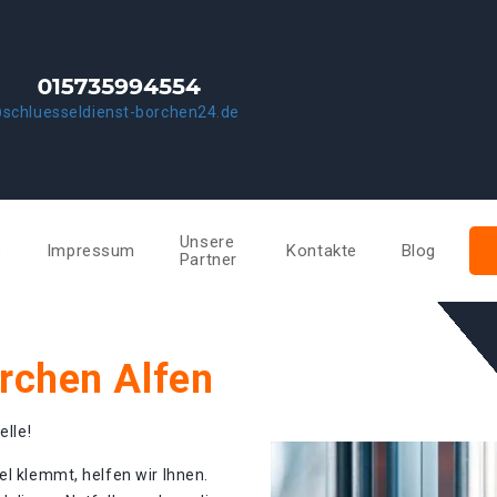
schluesseldienst-borchen24.de
Unsere
e
Impressum
Kontakte
Blog
Partner
rchen Alfen
elle!
el klemmt, helfen wir Ihnen.